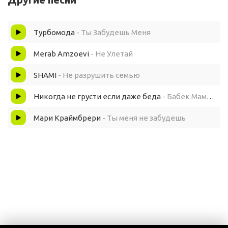
Турбомода
- Ты Забудешь Меня
Merab Amzoevi
- Не Улетай
SHAMI
- Не разрушить семью
Никогда не грусти если даже беда
- Бабек Мамедрзаев
Мари Краймбрери
- Ты меня не забудешь