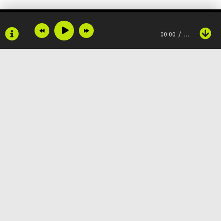
00:00
…
Временно, м-м
И губы его временно
И слезы твои тоже временно
Запомнишь ты, на времена
Все перемены ведут лишь к урокам
Copyright © 2024
Muzku.net
Все права защищены, материал предоставлен только для
ознакомления!
Давай поговори с ним немного
По всем вопросам:
admin@muzku.net
Ведь так трудно не сорваться когда
0+
Одиноко