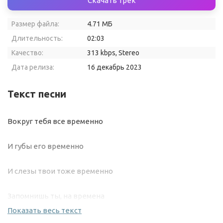
Скачать трек
Размер файла:
4.71 МБ
Длительность:
02:03
Качество:
313 kbps, Stereo
Дата релиза:
16 декабрь 2023
Текст песни
Вокруг тебя все временно
И губы его временно
И слезы твои тоже временно
Запомнишь ты, на времена
Показать весь текст
Если он ушел, так пускай уходит