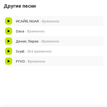
Другие песни
Не ведись на слова, что как мелодия
ИСАЙЯ, NUAR
- Временно
Бойся потерять себя, а не того напротив
Dava
- Временно
Пускай больше не волнует, что его заботит
Денис Лирик
- Временно
Больше не смотри назад
Svyat
- Всё временно
Там остались голоса
FYVO
- Временно
Что кричат, это навсегда
Больше не смотри назад
Тебя ждут его глаза
Снова затянут в никуда