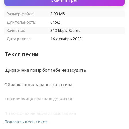
Скачать трек
Размер файла:
3.93 МБ
Длительность:
01:42
Качество:
313 kbps, Stereo
Дата релиза:
16 декабрь 2023
Текст песни
Щира жінка повір бог тебе не засудить
Ой жінка що ж зарано стала сива
Ти яквовчиця прагнеш до життя
В твоїх очах не відчай помстадика
Показать весь текст
Тайненависть тай віра в майбуття