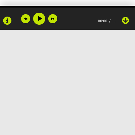
00:00
…
Copyright © 2024
Muzku.net
Все права защищены, материал предоставлен только для
ознакомления!
По всем вопросам:
admin@muzku.net
0+