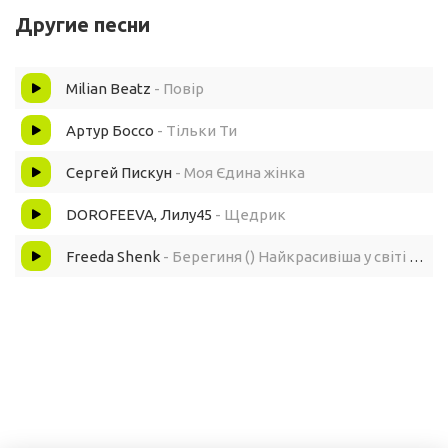
Другие песни
Щира жінка повір бог тебе не засудить
Milian Beatz
- Повір
Артур Боссо
- Тільки Ти
Сергей Пискун
- Моя Єдина жінка
DOROFEEVA, Лилу45
- Щедрик
Freeda Shenk
- Берегиня () Найкрасивіша у світі жінка, це ти українка