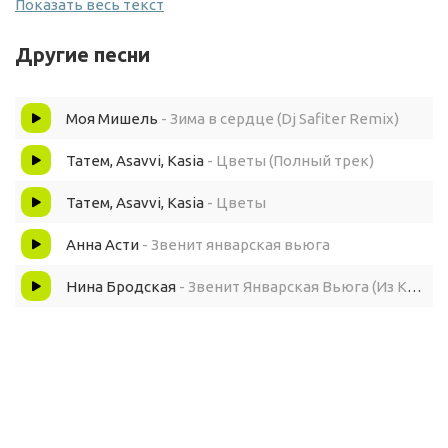
Нелегко, нелегко
Показать весь текст
Полюбить на ней
Другие песни
Звенит январская вьюга
И ливни хлещут упруго
Моя Мишель
- Зима в сердце (Dj Safiter Remix)
И звёзды мчатся по кругу
И шумят города
Татем, Asavvi, Kasia
- Цветы (Полный трек)
Не видят люди друг-друга
Татем, Asavvi, Kasia
- Цветы
Проходят мимо друг-друга
Анна Асти
- Звенит январская вьюга
Теряют люди друг-друга
А потом не найдут никогда
Нина Бродская
- Звенит Январская Вьюга (Из К/Ф Иван Васильевич Меняет Профессию)
В любви ещё одна
Задача сложная
Найдёшь, а вдруг она
Ложная, ложная