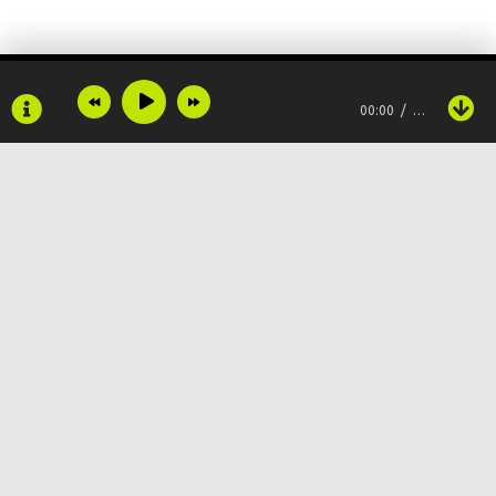
00:00
…
Copyright © 2024
Muzku.net
Все права защищены, материал предоставлен только для
ознакомления!
По всем вопросам:
admin@muzku.net
0+