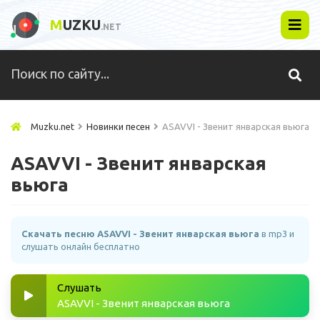
M
UZKU
.NET
Muzku.net
Новинки песен
ASAVVI - Звенит январская вьюга
ASAVVI - Звенит январская
вьюга
Скачать песню ASAVVI - Звенит январская вьюга
в mp3 и
слушать онлайн бесплатно
Слушать
ASAVVI - Звенит январская вьюга