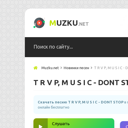
M
UZKU
.NET
Muzku.net
Новинки песен
T R V P, M U S I C 
T R V P, M U S I C - DONT 
Скачать песню T R V P, M U S I C - DONT STOP
в 
онлайн бесплатно
Слушать