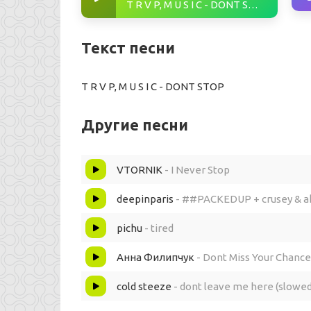
T R V P, M U S I C - DONT STOP
Текст песни
T R V P, M U S I C - DONT STOP
Другие песни
VTORNIK
- I Never Stop
deepinparis
- ##PACKEDUP + crusey & a
pichu
- tired
Анна Филипчук
- Dont Miss Your Chance
cold steeze
- dont leave me here (slowed