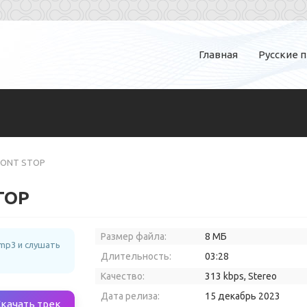
Главная
Русские 
- DONT STOP
STOP
Размер файла:
8 МБ
mp3 и слушать
Длительность:
03:28
Качество:
313 kbps, Stereo
Дата релиза:
15 декабрь 2023
Скачать трек