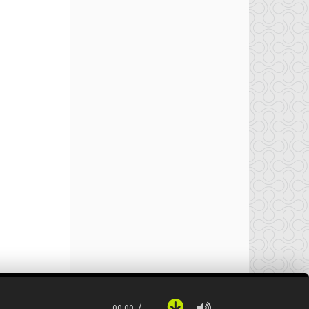
00:00
…