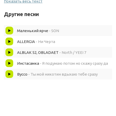
Хочу быть и тем, и тем
Показать весь текст
Очень много тем
Другие песни
Голова пухнет от идей
Маленький ярче
- SON
У нее багровый оттенок
ALLERGIA
- Ни Черта
Каждый новый день
ALBLAK 52, OBLADAET
- North / YEEI 7
Инстасамка
- Я подумаю потом но скажу сразу да
Десятки планов или хотелок, но
Вуссо
- Ты мой никотин вдыхаю тебе сразу
Как их отличить друг от друга?
(Всё, всё)
И в чем приоритет