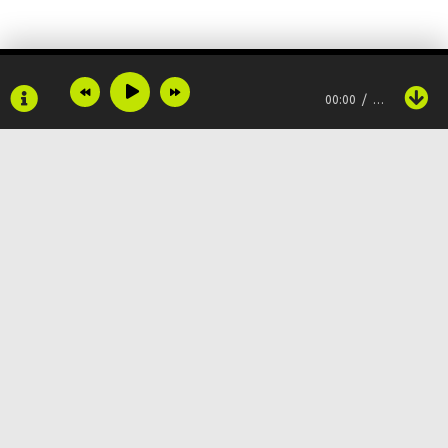
Но я не могу выбрать десерт
И потому беру их все
00:00
…
Никогда не могу выбрать десерт
Copyright © 2024
Muzku.net
Все права защищены, материал предоставлен только для
ознакомления!
По всем вопросам:
admin@muzku.net
0+