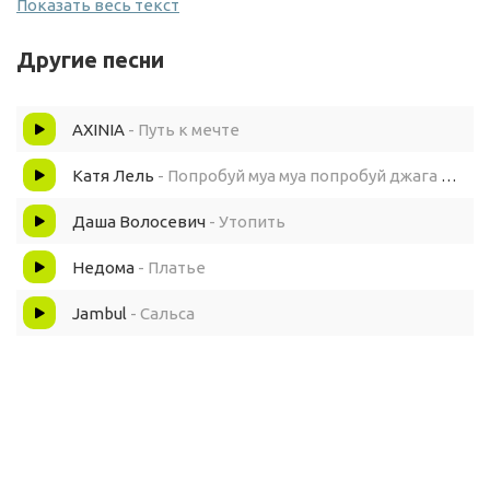
Показать весь текст
Ты переходишь мне дорогу, тебя резко порешили
Другие песни
Попробуй мне чёто сказать и в твои рёбра вставят шило
AXINIA
- Путь к мечте
На отходах с кокоса мне без ксана всё пиздец паршиво
Катя Лель
- Попробуй муа муа попробуй джага джага (speed up remix)
Попробуй эту суку, мы ебали её
Даша Волосевич
- Утопить
Да, но эта bitch ебётся живо
Недома
- Платье
Jambul
- Сальса
Попробуй деньги на вкус, два мульта в моём кармане
Эта сука не хотела, но она ебётся в малли
[?], все твои кенты упали (Выезжай, я вызвал такси)