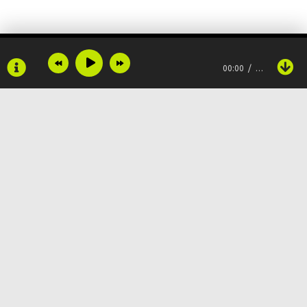
00:00
…
Copyright © 2024
Muzku.net
Все права защищены, материал предоставлен только для
ознакомления!
По всем вопросам:
admin@muzku.net
0+