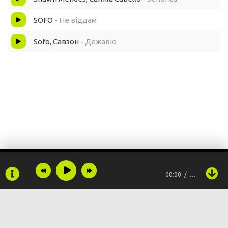
SOFO
- Не віддам
Sofo, Савзон
- Дежавю
00:00
…