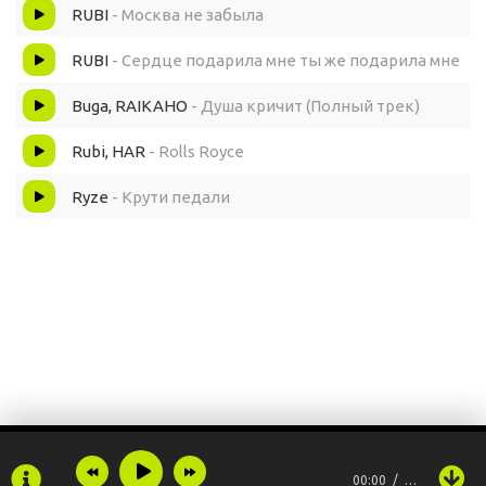
RUBI
- Москва не забыла
RUBI
- Сердце подарила мне ты же подарила мне
Buga, RAIKAHO
- Душа кричит (Полный трек)
Rubi, HAR
- Rolls Royce
Ryze
- Крути педали
00:00
…