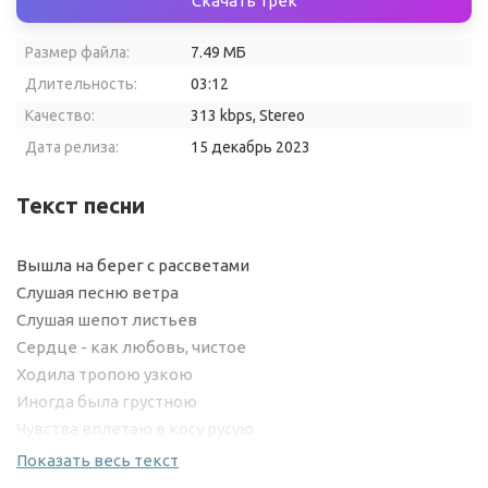
Скачать трек
Размер файла:
7.49 МБ
Длительность:
03:12
Качество:
313 kbps, Stereo
Дата релиза:
15 декабрь 2023
Текст песни
Вышла на берег с рассветами
Слушая песню ветра
Слушая шепот листьев
Сердце - как любовь, чистое
Ходила тропою узкою
Иногда была грустною
Чувства вплетаю в косу русую
Сотворила мир
Показать весь текст
Что ты знаешь обо мне