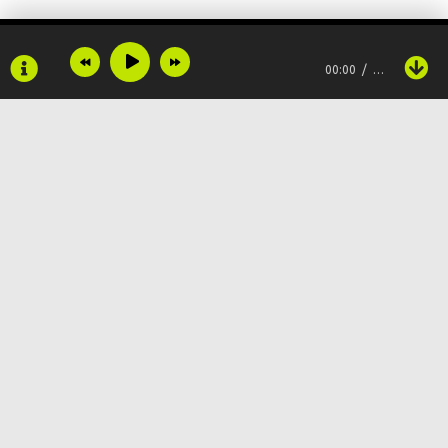
00:00
…
Copyright © 2024
Muzku.net
Все права защищены, материал предоставлен только для
ознакомления!
По всем вопросам:
admin@muzku.net
0+