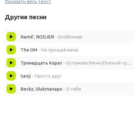
Показать весь текст
Я могу нагадать на года, когда ты одна ма
Другие песни
Нам богами дана это мана, чтоб лечить сердца друг
друга
Ramil’, RODJER
- Особенная
Я будто прозрел
The OM
- Не прощай меня
Давай подарим миру наших чувств беспредел
Тринадцать Карат
- Останови Меня (Полный трек)
Sanji
- Просто друг
Ты закуришь на балконе, я подам огня
Beckz, Ulukmanapo
- О тебе
Яркость тут на минимум, на тебе лишь простыня
Я любить был не склонен
В тебе нечего менять