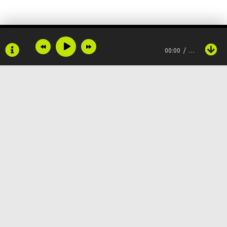
Ты моя навеки, ма особенная
В костер
00:00
…
Слова, что дарят немые
Пусть все огнем
Тая, пылает отныне
Ведь ты особенная
Особенная
Copyright © 2024
Muzku.net
Все права защищены, материал предоставлен только для
ознакомления!
Возьмём
По всем вопросам:
admin@muzku.net
Ветер, что вне горизонта
0+