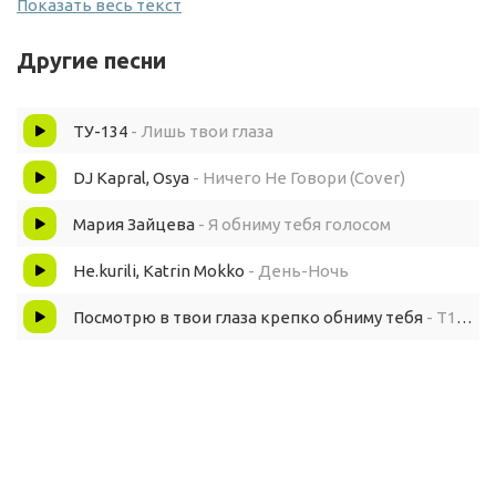
Показать весь текст
Я ничего не скажу
Другие песни
Лишь в глаза посмотрю
ТУ-134
- Лишь твои глаза
Улыбнусь, обниму и уйду
DJ Kapral, Osya
- Ничего Не Говори (Cover)
Ночь подходит к концу
Мария Зайцева
- Я обниму тебя голосом
Я ничего не скажу
Не.kurili, Katrin Mokko
- День-Ночь
Лишь в глаза посмотрю
Посмотрю в твои глаза крепко обниму тебя
- T1One
Улыбнусь, обниму и уйду
Уйду
Я навсегда запомню тебя