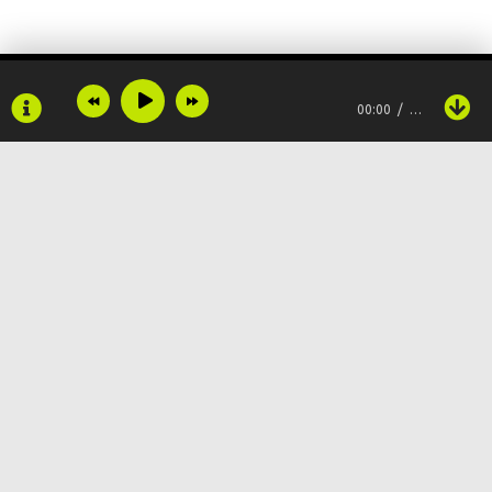
Твои добрые глаза, красивые слова
Твои слова у меня в голове
00:00
…
Люблю тебя, говорил ты мне
Copyright © 2024
Muzku.net
Все права защищены, материал предоставлен только для
ознакомления!
По всем вопросам:
admin@muzku.net
0+