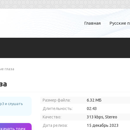
Главная
Русские 
ые глаза
за
Размер файла:
6.32 МБ
p3 и слушать
Длительность:
02:43
Качество:
313 kbps, Stereo
Дата релиза:
15 декабрь 2023
Скачать трек