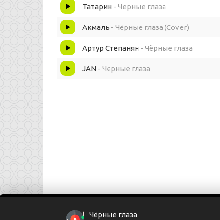
Татарин
- Черные глаза
В омут с головой (Мне нужна таблетка)
Акмаль
- Чёрные глаза (Cover)
Внутри, огнем полыхала
Артур Степанян
- Чёрные глаза
Каждая, каждая клетка! (С ней я)
JAN
- Черные глаза
С ней я как будто бы на скорости в камаз
Суты муты братас, камац, камац
Ты мой хац вот это я прилип
Дабл трабл на тебе залип
Сердце говорит, что, ты мой безлимит
Ари ари мотэс, ты мой габарит!
Чёрные глаза