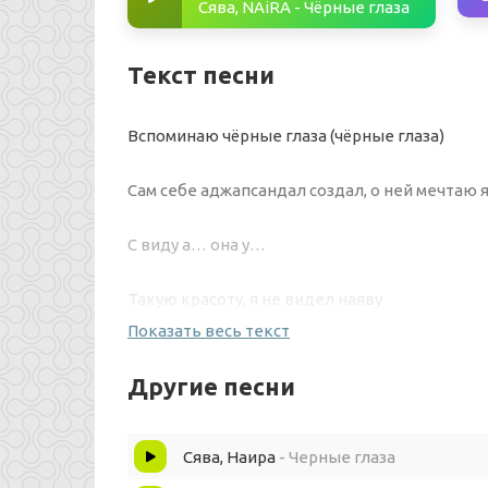
Сява, NAiRA - Чёрные глаза
Текст песни
Вспоминаю чёрные глаза (чёрные глаза)
Сам себе аджапсандал создал, о ней мечтаю я
С виду а… она у…
Такую красоту, я не видел наяву
Показать весь текст
Она, фантастика
Другие песни
Сява с ней зафанател от Артик и Асти
Сява, Наира
- Черные глаза
Как Молодой! (Малолетка)