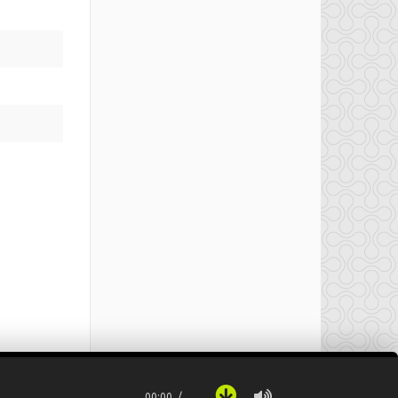
00:00
…