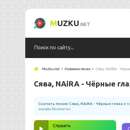
M
UZKU
.NET
Muzku.net
Новинки песен
Сява, NAiRA - Чёрн
Сява, NAiRA - Чёрные гла
Скачать песню Сява, NAiRA - Чёрные глаза
в m
онлайн бесплатно
Слушать