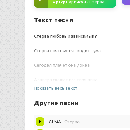
Артур Саркисян - Стерва
Текст песни
Стерва любовь и зависимый я
Стерва опять меня сводит с ума
Сегодня плачет она у окна
А завтра скажет всё твоя вина
Показать весь текст
Стерва любовь и зависимый я
Другие песни
Снова игнор снова ты не моя
GUMA
- Стерва