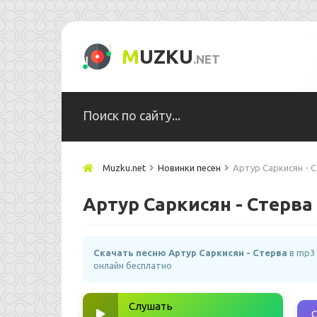
M
UZKU
.NET
Muzku.net
Новинки песен
Артур Саркисян - 
Артур Саркисян - Стерва
Скачать песню Артур Саркисян - Стерва
в mp3 
онлайн бесплатно
Слушать