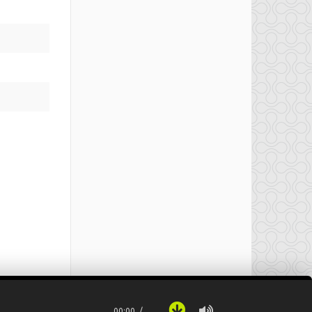
00:00
…