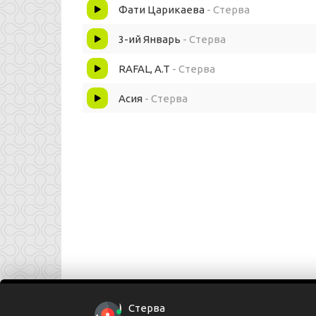
Эти глаза это её дикий яд
Фати Царикаева
- Стерва
Солнце взойдёт начнется игра
3-ий Январь
- Стерва
RAFAL, A.T
- Стерва
Асия
- Стерва
Стерва