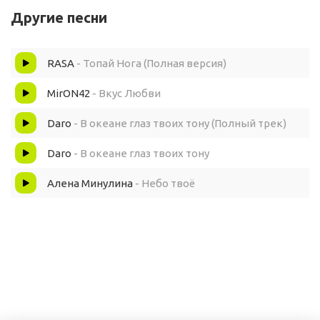
Другие песни
Заливает меня.
RASA
- Топай Нога (Полная версия)
В пеньи птиц поутру,
MirON42
- Вкус Любви
Как любимую сестру,
Daro
- В океане глаз твоих тону (Полный трек)
Я в объятия тебя беру.
Daro
- В океане глаз твоих тону
И над нами кружа,
Алена Минулина
- Небо твоё
Реют ангелы, служа —
Для любви нашей сторожа.
Где-то