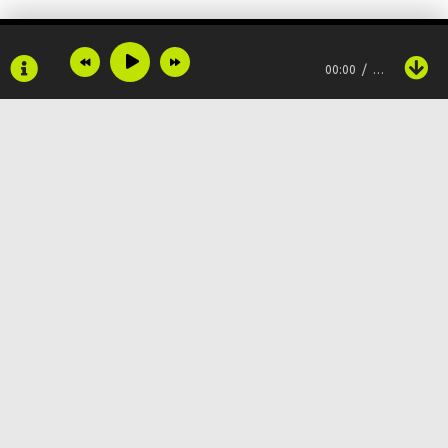
В ожидании лета
00:00
…
Бьётся сердце не тая.
Снова
Прошепчу тебе слово
Нежное, душа моя!
Copyright © 2024
Muzku.net
Как забрезжит заря,
Все права защищены, материал предоставлен только для
ознакомления!
По всем вопросам:
admin@muzku.net
Всё собою озаря,
0+
Стану я целовать тебя.
А в ночи, как в цветах,