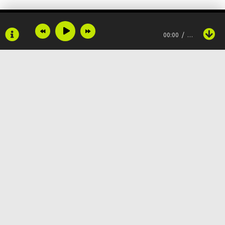
Es lo que toca
00:00
…
На целый мир
Они нашлись лицемерами
Шрамы на лице, но мы целыми
Вылезали любыми ценами
Copyright © 2024
Muzku.net
(Вылезали целыми любыми ценами)
Все права защищены, материал предоставлен только для
ознакомления!
По всем вопросам:
admin@muzku.net
Что было, то было, но мы нацелены
0+
На успех, и, mon ami
Скажи, кто меня остановит?