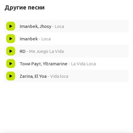
Другие песни
Ножи в спину по сей день летят
Imanbek, Jhosy
- Loca
Запели «брат»
Imanbek
- Loca
Ножи в спину по сей день летят
ЯD
- Me Juego La Vida
La vida loca
Тони Раут, Yltramarine
- La Vida Loca
La vida loca
Zarina, El Yoa
- Vida loca
Будет уроком, пусть будет уроком
La vida loca
Es lo que toca
La vida loca