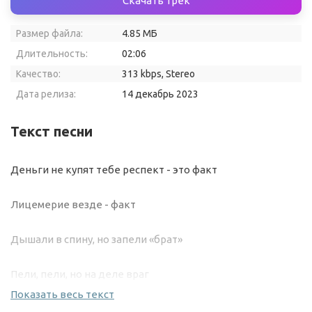
Скачать трек
Размер файла:
4.85 МБ
Длительность:
02:06
Качество:
313 kbps, Stereo
Дата релиза:
14 декабрь 2023
Текст песни
Деньги не купят тебе респект - это факт
Лицемерие везде - факт
Дышали в спину, но запели «брат»
Пели, пели, но на деле враг
Показать весь текст
На деле враг