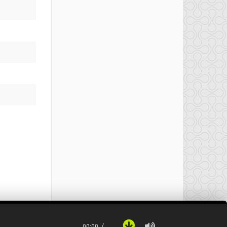
00:00
…