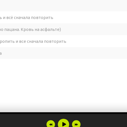
ь и всё сначала повторить
во пацана. Кровь на асфальте)
оропить и все сначала повторить
а