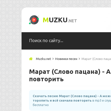
M
UZKU
.NET
Muzku.net
Новинки песен
Марат (Слово паца
Марат (Слово пацана) - А
повторить
Скачать песню Марат (Слово пацана) - А мож
торопить и всё сначала повторить
в mp3 и слу
бесплатно