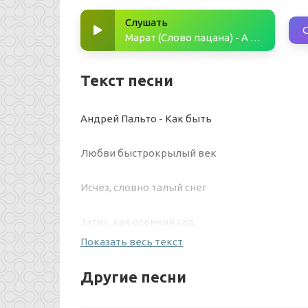
Слушать
Марат (Слово пацана) - А может ночь не торопить и всё сначала повторить
Текст песни
Андрей Пальто - Как быть
Любви быстрокрылый век
Исчез, словно талый снег
Затих, как осенний сад,
Показать весь текст
Его не вернуть назад,
Другие песни
Не вернуть назад