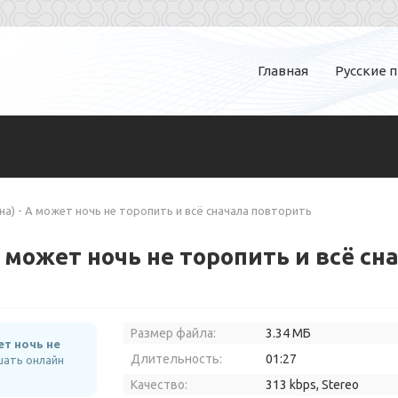
Главная
Русские 
на) - А может ночь не торопить и всё сначала повторить
 может ночь не торопить и всё сн
Размер файла:
3.34 МБ
ет ночь не
Длительность:
01:27
шать онлайн
Качество:
313 kbps, Stereo