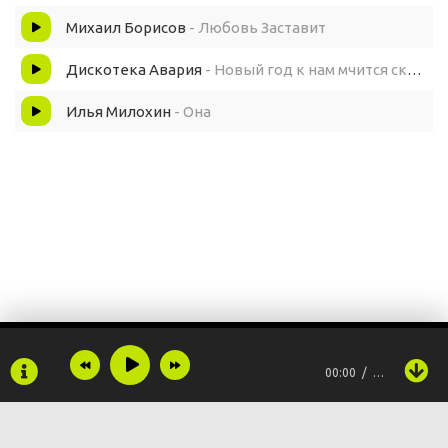
Михаил Борисов
- Любовь Заставит
Дискотека Авария
- Новый год к нам мчится скоро всё случится
Илья Милохин
- Она
00:00
…