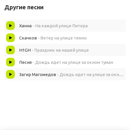
На соседней улице
Другие песни
От того, что ты живешь
Ханна
- На каждой улице Питера
На соседней улице
Скачков
- Ветер на улице темно
Хорошо!
H1GH
- Праздник на нашей улице
Песня
- Дождь идет на улице за окном туман
Будет солнце, будет дождь
Загир Магомедов
- Дождь идет на улице за окном туман (remix)
Сердцу не забудется
Потому, что ты живешь
На соседней улице
Потому, что ты живешь