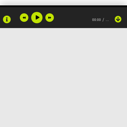
На соседней улице
00:00
…
Говорят, что если ждешь
То желанье сбудется
Хорошо, что ты живешь
На соседней улице
Copyright © 2024
Muzku.net
Все права защищены, материал предоставлен только для
ознакомления!
По всем вопросам:
admin@muzku.net
0+