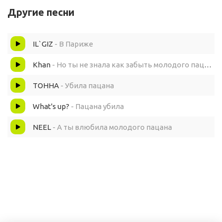
Другие песни
Тот, кто смеялся, они будут ниже
IL`GIZ
- В Париже
Молодого пацана убила гонка
Khan
- Но ты не знала как забыть молодого пацана (Tik Tok Remix)
Жизнь такая штука, не для подонков
ТОННА
- Убила пацана
What's up?
- Пацана убила
Пацаны на движе, будто бы в Париже
NEEL
- А ты влюбила молодого пацана
Тот, кто смеялся, они будут ниже
Молодого пацана убила гонка
Жизнь такая штука, не для подонков
Гоним по ветру, гоним по дворам мы