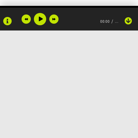
Мы не из Москвы, но ломим преграды
00:00
…
Когда было сложно, мы играли в прятки
Когда не было в кармане даже и десятки
Никому не верили, никому не стоит
Много предавали, нам нужна лишь помощь
Copyright © 2024
Muzku.net
Болит голова, ломит все тело
Все права защищены, материал предоставлен только для
ознакомления!
По всем вопросам:
admin@muzku.net
Пацаны из падиков отходят от дел, да
0+
Пацаны на движе, будто бы в Париже
Тот, кто смеялся, они будут ниже