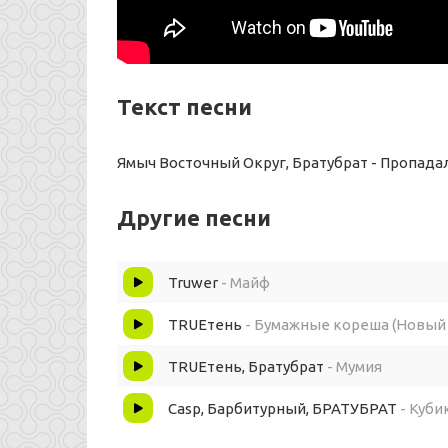
Текст песни
Ямыч Восточный Округ, Братубрат - Пропада
Другие песни
Truwer
- Майф
TRUEтень
- Бумажные кореша (Новый 
TRUEтень, Братубрат
- Мумия
Casp, Барбитурный, БРАТУБРАТ
- Куби