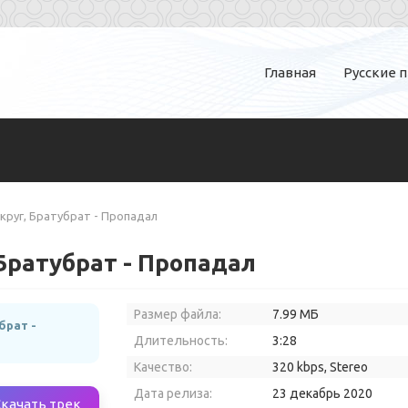
Главная
Русские 
руг, Братубрат - Пропадал
Братубрат - Пропадал
Размер файла:
7.99 МБ
брат -
Длительность:
3:28
Качество:
320 kbps, Stereo
Дата релиза:
23 декабрь 2020
Скачать трек