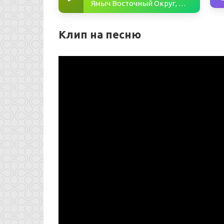
Ямыч Восточный Округ, Братубрат - Пропадал
Клип на песню