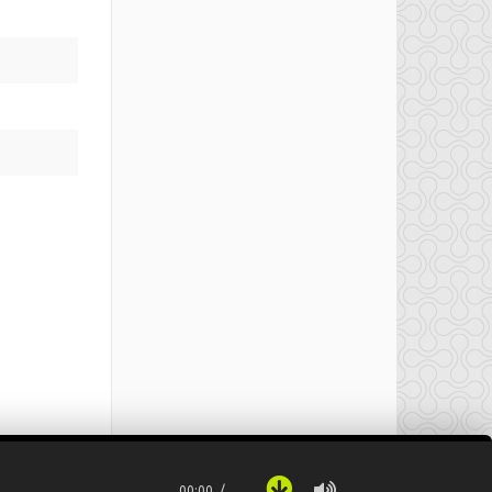
00:00
…