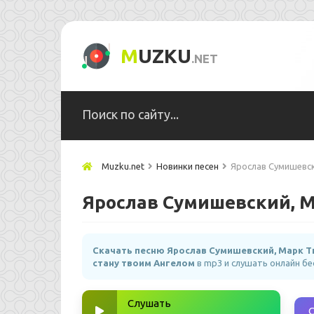
M
UZKU
.NET
Muzku.net
Новинки песен
Ярослав Сумишевск
Ярослав Сумишевский, М
Скачать песню Ярослав Сумишевский, Марк Т
стану твоим Ангелом
в mp3 и слушать онлайн б
Слушать