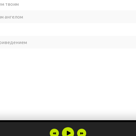
нем твоим
им ангелом
приведением
и губы (плечи и губы)