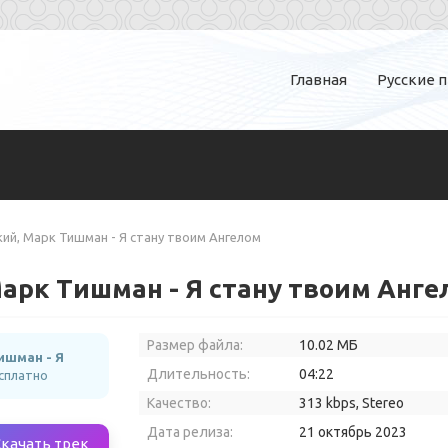
Главная
Русские 
ий, Марк Тишман - Я стану твоим Ангелом
арк Тишман - Я стану твоим Анге
Размер файла:
10.02 МБ
ишман - Я
Длительность:
04:22
есплатно
Качество:
313 kbps, Stereo
Дата релиза:
21 октябрь 2023
Скачать трек