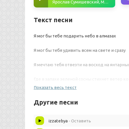
Ярослав Сумишевский, Марк Тишман - Я стану твоим Ангелом
Текст песни
Я мог бы тебе подарить небо в алмазах
Я мог бы тебя удивить всем на свете и сразу
Я мечтаю тебя отвезти на восход на янтарны
Где в запахе зеленой сосны стихнет ветер к
Показать весь текст
Я хотел бы для тебя стать всем
Другие песни
Или лучше мне тебя не знать совсем
izzatebya
- Оставить