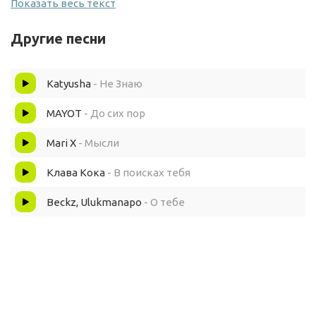
Показать весь текст
Мысли в моей голове
Другие песни
Только только о тебе
Katyusha
- Не Знаю
Как же мне тебя понять
MAYOT
- До сих пор
дай же мне тебя обнять
Mari X
- Мысли
Ты, ты мне снишься каждый день
Клава Кока
- В поисках тебя
но ускользаешь от меня
Beckz, Ulukmanapo
- О тебе
Остались лишь воспоминания
где ты и я
Как же мне тебя понять