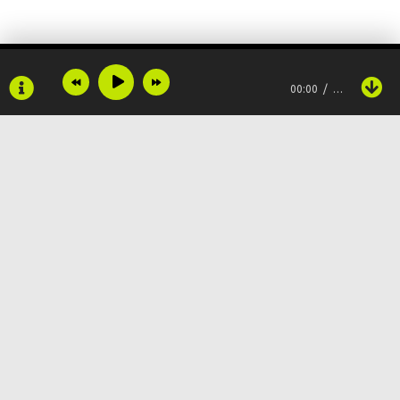
Я так хочу тебя узнать
Хочу с тобой вдвоём летать
00:00
…
Хочу с тобой опять и опять
Как же мне тебя понять
Я так хочу тебя узнать
Хочу с тобой вдвоём летать
Copyright © 2024
Muzku.net
Хочу с тобой опять и опять
Все права защищены, материал предоставлен только для
ознакомления!
По всем вопросам:
admin@muzku.net
Мысли в моей голове
0+
Только только о тебе