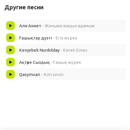
Другие песни
Жүрек соғар сыр бермей
Али Ахмет
- Жаныма жақын адамым
Дертіме ем жаныма дауа
Ғашықтар дуэті
- Егіз жүрек
Бүкіл әлем сен маған ауа
Kenjebek Nurdolday
- Kerek Emes
Жүрек ммммм....
Ақтөре Сыздық
- Ғашық жүрек
Ақылды тыңдамайды,
Qasymxan
- Kim senin
Бөлек,бөлек жанды қалайды.
Өзіңді ойламай бір күн өтсе шіркін,
Махаббатқа сыналмай өтерме бір түн?!
Өзіңді ойламай бір күн өтсе шіркін,