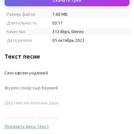
Скачать трек
Размер файла:
7.68 МБ
Длительность:
03:17
Качество:
313 kbps, Stereo
Дата релиза:
05 октябрь 2023
Текст песни
Сені көрсем үндемей
Жүрек соғар сыр бермей
Дертіме ем жаныма дауа
Бүкіл әлем сен маған ауа
Показать весь текст
Сені көрсем үндемей