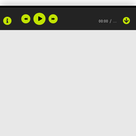
Махаббатқа сыналмай өтерме бір түн?!
00:00
…
Сені көрсем үндемей,
Жүрек соғар сыр бермей.
Дертіме ем жаныма дауа,
Бүкіл әлем сен маған ауа.
Copyright © 2024
Muzku.net
Сені көрсем үндемей,
Все права защищены, материал предоставлен только для
ознакомления!
По всем вопросам:
admin@muzku.net
Жүрек соғар сыр бермей.
0+
Дертіме ем жаныма дауа,
Бүкіл әлем сен маған ауа.