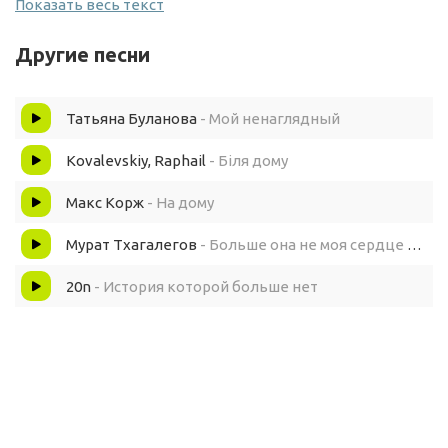
Показать весь текст
Твоя история твоя история любви
Другие песни
Она закончена где-то на полочке
Татьяна Буланова
- Мой ненаглядный
Больше не ты не я больше не ты не я простим
Kovalevskiy, Raphail
- Біля дому
Мосты разедены и больше не звони
Макс Корж
- На дому
Мурат Тхагалегов
- Больше она не моя сердце от боли горит
Ты не спишь
20n
- История которой больше нет
Ты тоже в комнате одна
И накрывает вновнь волна
Воспоминания до боли, до боли, до боли до боли