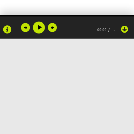
Но ты выбрала сама тот путь
Где невозможно всё вернуть
00:00
…
Copyright © 2024
Muzku.net
Все права защищены, материал предоставлен только для
ознакомления!
По всем вопросам:
admin@muzku.net
0+