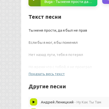
Buga - Ты меня прости да я был не прав
Текст песни
Ты меня прости, да я был не прав
Если бы я мог, я бы поменял
Нет назад пути, тебя я потерял
Но время что с тобой, я не проиграл
Показать весь текст
Для меня ты падший ангел
Другие песни
Но для меня ты мой маяк
Андрей Леницкий
- Ну Как Ты Там