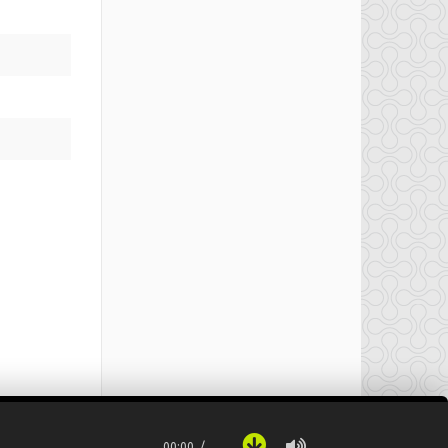
00:00
…