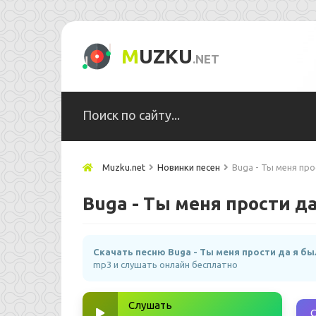
M
UZKU
.NET
Muzku.net
Новинки песен
Buga - Ты меня про
Buga - Ты меня прости да
Скачать песню Buga - Ты меня прости да я бы
mp3 и слушать онлайн бесплатно
Слушать