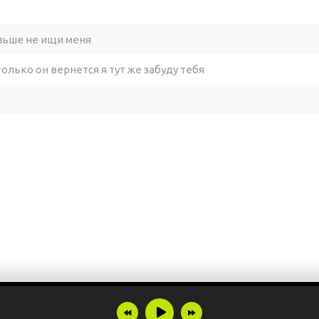
льше не ищи меня
только он вернется я тут же забуду тебя