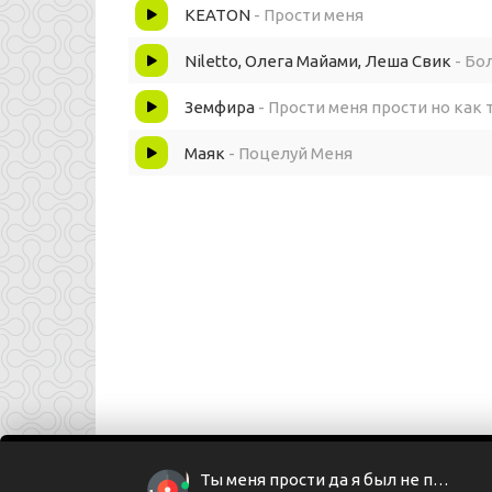
Знаю, что любовь искусство
KEATON
- Прости меня
Изучаю я тебя
Niletto, Олега Майами, Леша Свик
- Бо
Земфира
- Прости меня прости но как 
Ты просто подойди поближе
Маяк
- Поцелуй Меня
Полностью раскройся, да
Ведь для меня ты падший ангел
Но для меня ты мой маяк
Ты меня прости да я был не прав