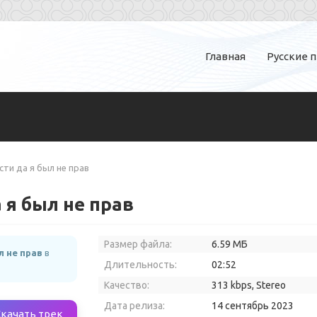
Главная
Русские 
сти да я был не прав
 я был не прав
Размер файла:
6.59 МБ
л не прав
в
Длительность:
02:52
Качество:
313 kbps, Stereo
Дата релиза:
14 сентябрь 2023
Скачать трек