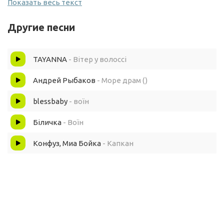
Показать весь текст
Він забуває хто він
Другие песни
Він вже в твоєму полоні
TAYANNA
- Вітер у волоссі
Хлопчик не витримав драм
Андрей Рыбаков
- Море драм ()
Хотів втекти але план-капкан
blessbaby
- воїн
Біличка
- Воїн
Принцеса - воїн
Конфуз, Миа Бойка
- Капкан
Він забуває хто він