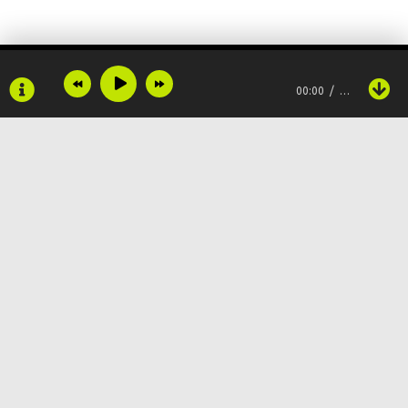
00:00
…
Copyright © 2024
Muzku.net
Все права защищены, материал предоставлен только для
ознакомления!
По всем вопросам:
admin@muzku.net
0+