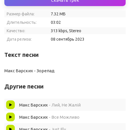
Скачать трек
Размер файла:
7.32 МБ
Длительность:
03:02
Качество:
313 kbps, Stereo
Дата релиза:
08 сентябрь 2023
Текст песни
Макс Барских - Зорепад
Другие песни
Макс Барских
- Лий, Не Жалій
Макс Барских
- Все Можливо
Макс Барских
- Just Fly