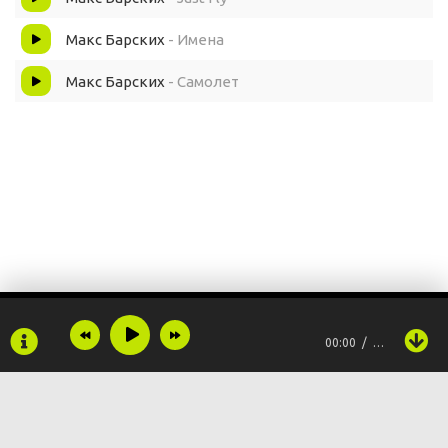
Макс Барских
- Имена
Макс Барских
- Самолет
00:00
…