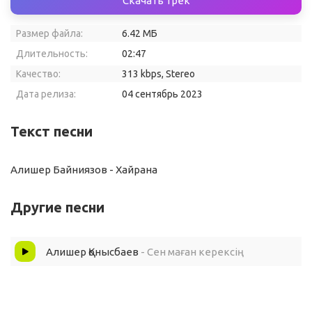
Скачать трек
Размер файла:
6.42 МБ
Длительность:
02:47
Качество:
313 kbps, Stereo
Дата релиза:
04 сентябрь 2023
Текст песни
Алишер Байниязов - Хайрана
Другие песни
Алишер Қонысбаев
- Сен маған керексің