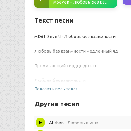
MSeven - Любовь Без Взаимности
Текст песни
MD61, SeveN - Любовь без взаимности
Любовь без взаимности медленный яд
Прожигающий сердце дотла
Любовь без взаимности
Показать весь текст
Песня моя, недопетая до конца
Другие песни
Девочка просто
Alirhan
- Любовь пьяна