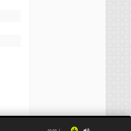
00:00
…