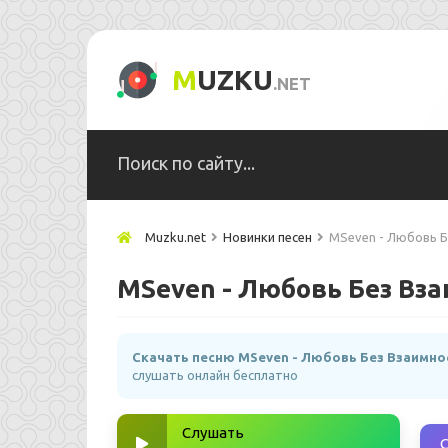
M
UZKU
.NET
Muzku.net
Новинки песен
MSeven - Любовь Б
MSeven - Любовь Без Вз
Скачать песню MSeven - Любовь Без Взаимно
слушать онлайн бесплатно
Слушать