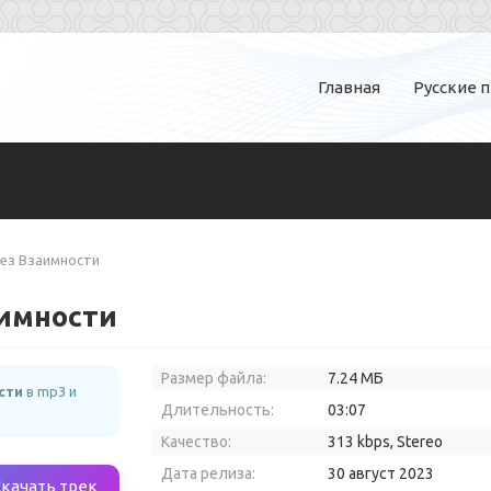
Главная
Русские 
ез Взаимности
аимности
Размер файла:
7.24 МБ
сти
в mp3 и
Длительность:
03:07
Качество:
313 kbps, Stereo
Дата релиза:
30 август 2023
Скачать трек