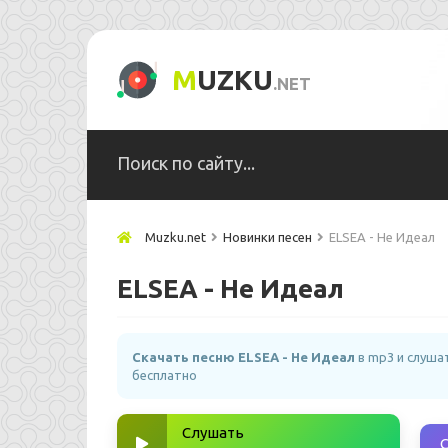
M
UZKU
.NET
Muzku.net
Новинки песен
ELSEA - Не Идеал
ELSEA - Не Идеал
Скачать песню ELSEA - Не Идеал
в mp3 и слуша
бесплатно
Слушать