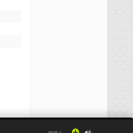
00:00
…