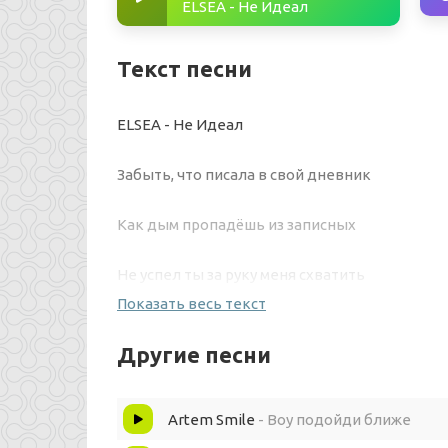
ELSEA - Не Идеал
Текст песни
ELSEA - Не Идеал
Забыть, что писала в свой дневник
Как дым пропадёшь из записных
Не успел ты за руку меня схватить
Показать весь текст
Полечу высоко, прямо с серых крыш
Другие песни
Ты не тот, кого я так ждала всю жизнь
Artem Smile
- Воу подойди ближе
И уже ничего не болит