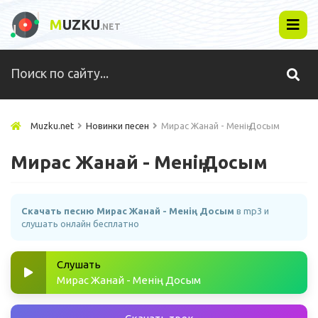
M
UZKU
.NET
Muzku.net
Новинки песен
Мирас Жанай - Менің Досым
Мирас Жанай - Менің Досым
Скачать песню Мирас Жанай - Менің Досым
в mp3 и
слушать онлайн бесплатно
Слушать
Мирас Жанай - Менің Досым