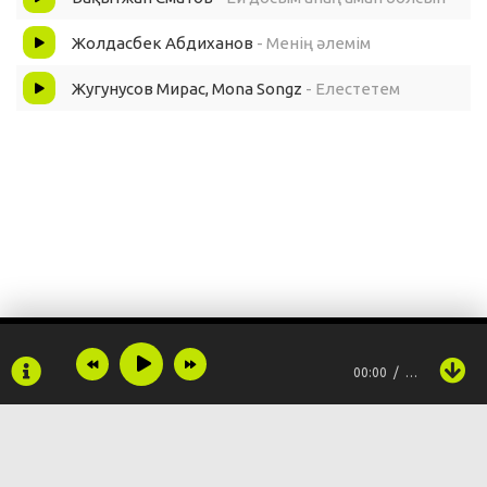
Жолдасбек Абдиханов
- Менің әлемім
Жугунусов Мирас, Mona Songz
- Елестетем
00:00
…