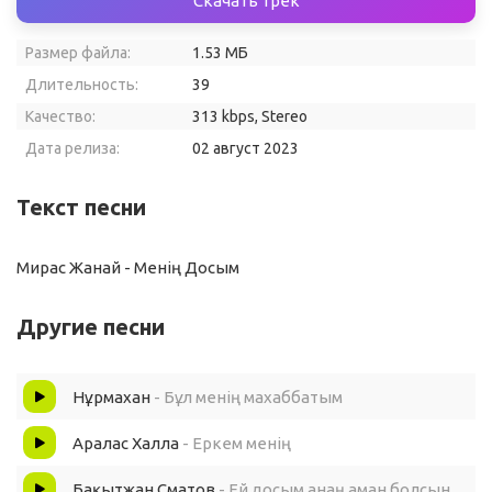
Скачать трек
Размер файла:
1.53 МБ
Длительность:
39
Качество:
313 kbps, Stereo
Дата релиза:
02 август 2023
Текст песни
Мирас Жанай - Менің Досым
Другие песни
Нұрмахан
- Бұл менің махаббатым
Аралас Халла
- Еркем менің
Бақытжан Сматов
- Ей досым анаң аман болсын