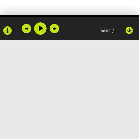
Но напишу я для тебя
Но напишу я для тебя
00:00
…
Стихи из самых нежных слов
Хочу, чтоб были у тебя
Любовь и счастье на земле
Пусть не моя ты, не моя
Copyright © 2024
Muzku.net
Все права защищены, материал предоставлен только для
ознакомления!
Пусть не моя ты, не моя
По всем вопросам:
admin@muzku.net
Но напишу я о тебе
0+