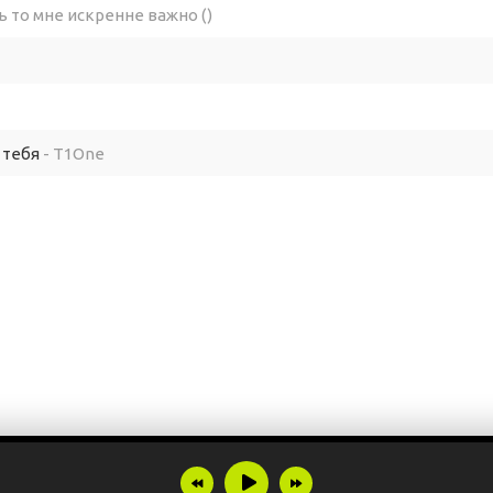
ь то мне искренне важно ()
 тебя
- T1One