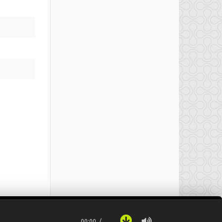
00:00
…