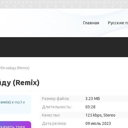
Главная
Русские 
ебя найду (Remix)
йду (Remix)
Размер файла:
3.23 МБ
Remix)
в mp3 и
Длительность:
03:28
Качество:
125 kbps, Stereo
Дата релиза:
09 июль 2023
Скачать трек