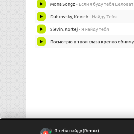
Mona Songz
- Если я буду тебя целоват
Если б не открыл глаза, потерял бы навсегда.
Dubrovsky, Kenich
- Найду Тебя
Slevin, Kortej
- Я найду тебя
Посмотрю в твои глаза крепко обниму
Я тебя найду (Remix)