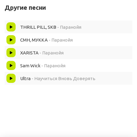
Другие песни
Я делал вид, что осилю
THRILL PILL, SKB
- Паранойя
Но уходить - это стиль её
CMH, МУККА
- Паранойя
В глазах так много пыли но
XARISTA
- Паранойя
Но расслабься и будь спокоен
Sam Wick
- Паранойя
Ведь ты скажешь мне, что
Ultra
- Научиться Вновь Доверять
Не доверять - это паранойя
Твой бэкграунд мне говорит другое
Ну и с кем ты когда меня накроет вновь?
Ты скажешь, мне что