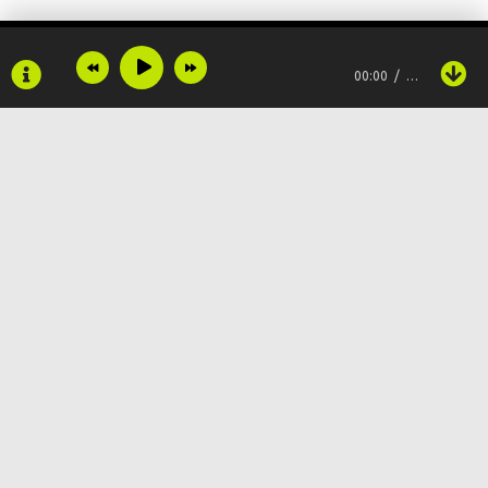
Не доверять - это паранойя
00:00
…
Твой бэкграунд мне говорит другое
Ну и с кем ты когда меня накроет вновь?
Ты скажешь, мне что не доверять это паранойя
Ну и с кем ты когда меня накроет вновь?
Copyright © 2024
Muzku.net
(Паранойя)
Все права защищены, материал предоставлен только для
ознакомления!
По всем вопросам:
admin@muzku.net
Твой бэкграунд мне говорит другое
0+
Ты искала любви обилия