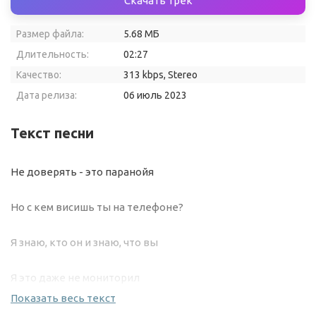
Скачать трек
Размер файла:
5.68 МБ
Длительность:
02:27
Качество:
313 kbps, Stereo
Дата релиза:
06 июль 2023
Текст песни
Не доверять - это паранойя
Но с кем висишь ты на телефоне?
Я знаю, кто он и знаю, что вы
Я это даже не мониторил
Показать весь текст
Ты искала любви обилия