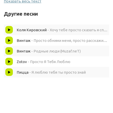
Показать весь текст
Я просто бегу за тобой
Другие песни
Не останови меня
Коля Кировский
- Хочу тебе просто сказать я спасибо что ты меня веришь
Не знаю любви иной
Винтаж
- Просто обними меня, просто расскажи мне, что ты любишь (Muzaf.neТ)
Рождает тепло живое дыхание
Винтаж
- Родные люди (Muzaf.neТ)
Но как тяжело от непонимания, о-о
Zotov
- Просто Я Тебя Люблю
Закрою глаза я, чтобы расслабиться
Пицца
- Я люблю тебя ты просто знай
Скупая слеза по сердцу прокатится
Я просто люблю тебя
Я просто бегу за тобой