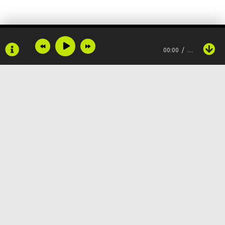
Но не обмани меня
Не знаю любви иной
00:00
…
Я просто люблю тебя
Я просто бегу за тобой
Не останови меня
Не знаю любви иной
Copyright © 2024
Muzku.net
Земля дрожит, слетев с орбит
Все права защищены, материал предоставлен только для
ознакомления!
По всем вопросам:
admin@muzku.net
И я кричу тебе: Постой!
0+
Звергаю гром, горю огнем