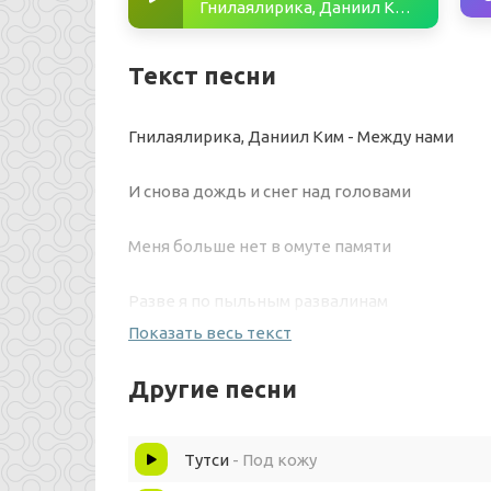
Гнилаялирика, Даниил Ким - Между нами
Текст песни
Гнилаялирика, Даниил Ким - Между нами
И снова дождь и снег над головами
Меня больше нет в омуте памяти
Разве я по пыльным развалинам
Показать весь текст
Хочу тебя но не могу тебя
Другие песни
И снова дождь и снег над головами
Тутси
- Под кожу