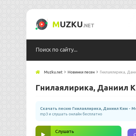
M
UZKU
.NET
Muzku.net
Новинки песен
Гнилаялирика, Дан
Гнилаялирика, Даниил 
Скачать песню Гнилаялирика, Даниил Ким - 
mp3 и слушать онлайн бесплатно
Слушать