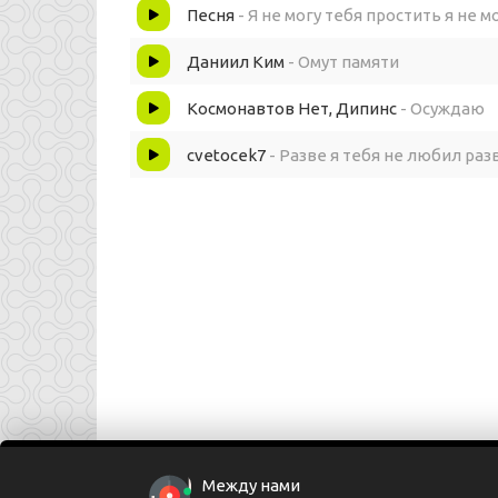
Меня больше нет в омуте памяти
Песня
- Я не могу тебя простить я не 
Разве я по пыльным развалинам
Даниил Ким
- Омут памяти
Космонавтов Нет, Дипинс
- Осуждаю
Хочу тебя но не могу тебя
cvetocek7
- Разве я тебя не любил раз
Между нами