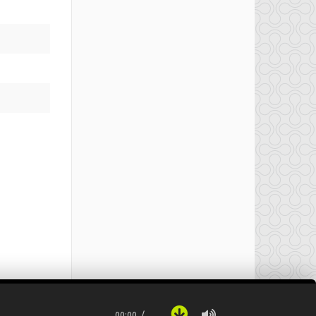
00:00
…