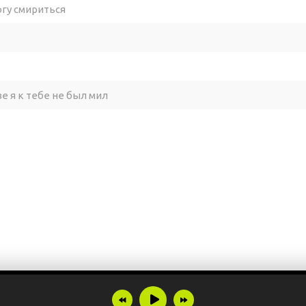
могу смириться
ве я к тебе не был мил