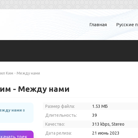
Главная
Русские 
иил Ким - Между нами
Ким - Между нами
Размер файла:
1.53 МБ
Между нами
в
Длительность:
39
Качество:
313 kbps, Stereo
Дата релиза:
21 июнь 2023
Скачать трек