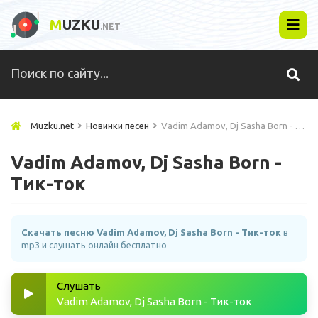
M
UZKU
.NET
Muzku.net
Новинки песен
Vadim Adamov, Dj Sasha Born - Тик-ток
Vadim Adamov, Dj Sasha Born -
Тик-ток
Скачать песню Vadim Adamov, Dj Sasha Born - Тик-ток
в
mp3 и слушать онлайн бесплатно
Слушать
Vadim Adamov, Dj Sasha Born - Тик-ток