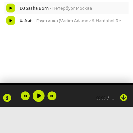
DJ Sasha Born
- Петербург Москва
Хабиб
- Грустинка (Vadim Adamov & Hardphol Remix)
00:00
…