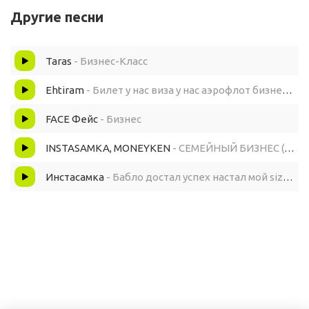
Другие песни
И я та самая juicy couture
Taras
- Бизнес-Класс
У моего мужа в тачке лежит пачка купюр
Ehtiram
- Билет у нас виза у нас аэрофлот бизнес класс
На клип мне привезли Джип
FACE Фейс
- Бизнес
И на Джип поставили номера VIP
INSTASAMKA, MONEYKEN
- СЕМЕЙНЫЙ БИЗНЕС (Новый Альбом)
Инстасамка
- Бабло достал успех настал мой size на S-класс
Visa и бизнес класс
Money на мой баланс
Это priority pass
Мы флексим и все деньги у нас