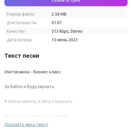
Скачать трек
Размер файла:
2.59 МБ
Длительность:
01:07
Качество:
313 kbps, Stereo
Дата релиза:
15 июнь 2023
Текст песни
Инстасамка - Бизнес класс
За бабло я буду звучать
Я плачу налоги, я лечу отдыхать
Газ в пол, пристегните ремни
Показать весь текст
Моё музло (Ей) заразило весь мир