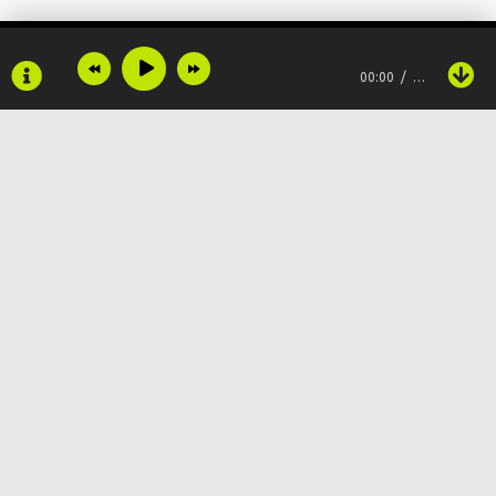
Money мне дали вайб
00:00
…
Кайфа, ты это знай
Я так люблю свою life
Если я проснулась это хайп
Смотрю
Copyright © 2024
Muzku.net
Все права защищены, материал предоставлен только для
ознакомления!
По всем вопросам:
admin@muzku.net
0+