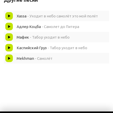
Xassa
- Уходит в небо самолёт это мой полёт
Адлер Коцба
- Самолет до Питера
Мафик
- Табор уходит в небо
Каспийский Груз
- Табор уходит в небо
Mekhman
- Самолёт