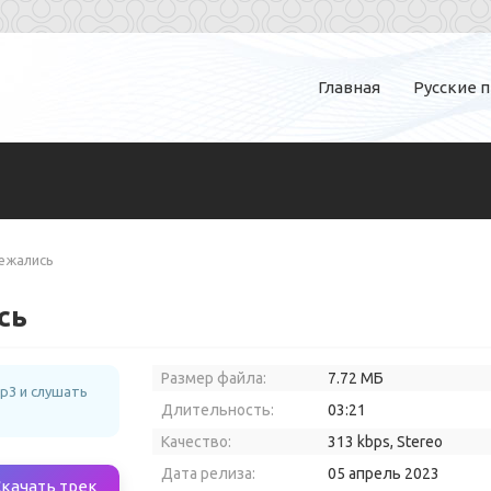
Главная
Русские 
ежались
сь
Размер файла:
7.72 МБ
p3 и слушать
Длительность:
03:21
Качество:
313 kbps, Stereo
Дата релиза:
05 апрель 2023
Скачать трек