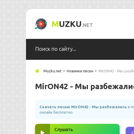
M
UZKU
.NET
Muzku.net
Новинки песен
MirON42 - Мы разб
MirON42 - Мы разбежали
Скачать песню MirON42 - Мы разбежались
в m
онлайн бесплатно
Слушать