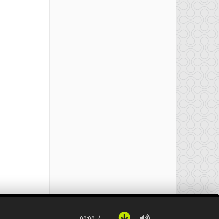
00:00
…