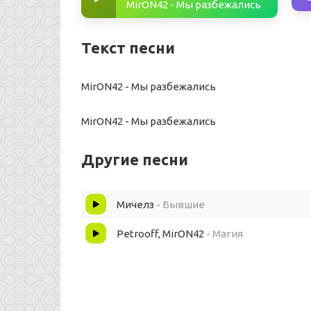
MirON42 - Мы разбежались
Текст песни
MirON42 - Мы разбежались
MirON42 - Мы разбежались
Другие песни
Мичелз
- Бывшие
Petrooff, MirON42
- Магия