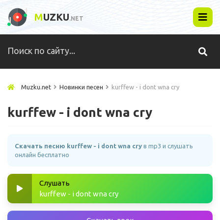
M
UZKU
.NET
Muzku.net
Новинки песен
kurffew - i dont wna cry
kurffew - i dont wna cry
Скачать песню kurffew - i dont wna cry
в mp3 и слушать
онлайн бесплатно
Слушать
kurffew - i dont wna cry