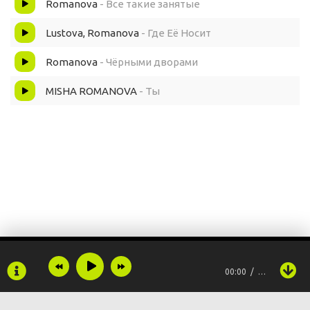
Romanova
- Все такие занятые
Lustova, Romanova
- Где Её Носит
Romanova
- Чёрными дворами
MISHA ROMANOVA
- Ты
00:00
…