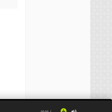
00:00
…