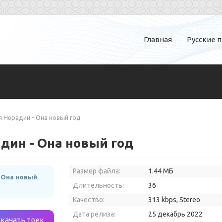
Главная
Русские 
я Нерадин - Она новый год
дин - Она новый год
Размер файла:
1.44 МБ
 Она новый
Длительность:
36
Качество:
313 kbps, Stereo
Дата релиза:
25 декабрь 2022
Скачать трек