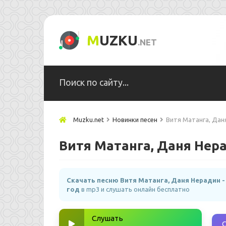
M
UZKU
.NET
Muzku.net
Новинки песен
Витя Матанга, Дан
Витя Матанга, Даня Нера
Скачать песню Витя Матанга, Даня Нерадин -
год
в mp3 и слушать онлайн бесплатно
Слушать