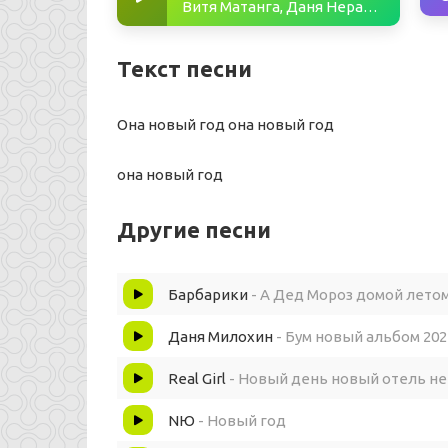
Витя Матанга, Даня Нерадин - Она новый год
Текст песни
Она новый год она новый год
она новый год
Другие песни
Барбарики
- А Дед Мороз домой летом
Даня Милохин
- Бум новый альбом 202
Real Girl
- Новый день новый отель не
NЮ
- Новый год