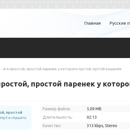
Главная
Русские 
- А я простой, простой паренек у которого пустой, пустой кошелёк
простой, простой паренек у которо
Размер файла:
5.09 МБ
ой, простой
Длительность:
02:13
 mp3 и слушать
Качество:
313 kbps, Stereo