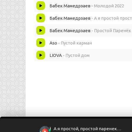
Бабек Мамедрзаев
- Молодой 2022
Бабек Мамедрзаев
- А я простой прос
Бабек Мамедрзаев
- Простой Паренёк
Aso
- Пустой карман
LIOVA
- Пустой дом
А я простой, простой паренек у которого пустой, пустой кошелёк