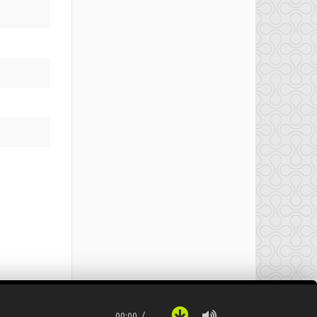
00:00
…