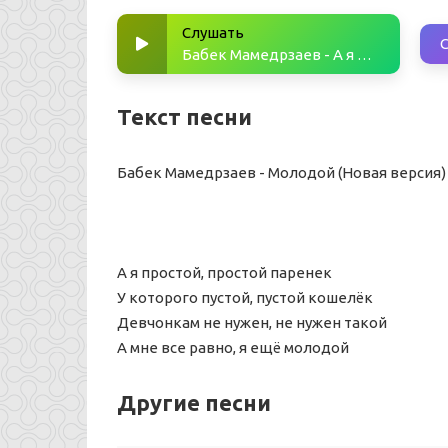
Слушать
Бабек Мамедрзаев - А я простой, простой паренек у которого пустой, пустой кошелёк
Текст песни
Бабек Мамедрзаев - Молодой (Новая версия)
А я простой, простой паренек
У которого пустой, пустой кошелёк
Девчонкам не нужен, не нужен такой
А мне все равно, я ещё молодой
Другие песни