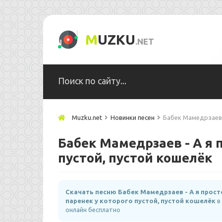
M
UZKU
.NET
Muzku.net
Новинки песен
Бабек Мамедрзаев 
Бабек Мамедрзаев - А я 
пустой, пустой кошелёк
Скачать песню Бабек Мамедрзаев - А я прост
паренек у которого пустой, пустой кошелёк
в
онлайн бесплатно