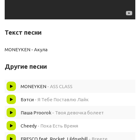
Текст песни
MONEYKEN - Акула
Другие песни
MONEYKEN
- ASS CLASS
Бэтси
- Я Тебе Поставлю Лайк
Паша Proorok
- Твоя девочка болеет
Cheedy
- Пока Есть Время
FRESCO feat. Rocket, Lildrughill
- Breeze