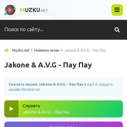
M
UZKU
.NET
Muzku.net
Новинки песен
Jakone & A.V.G - Пау Пау
Jakone & A.V.G - Пау Пау
Скачать песню Jakone & A.V.G - Пау Пау
в mp3 и слушать
онлайн бесплатно
Слушать
Jakone & A.V.G - Пау Пау