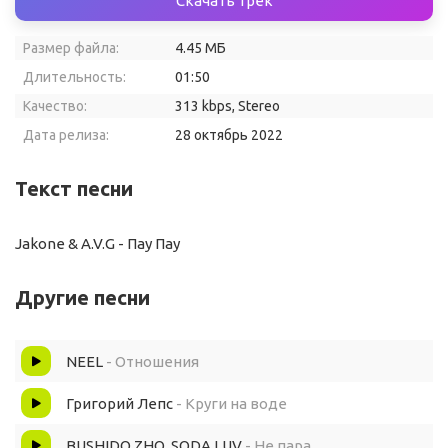
Скачать трек
Размер файла:
4.45 МБ
Длительность:
01:50
Качество:
313 kbps, Stereo
Дата релиза:
28 октябрь 2022
Текст песни
Jakone & A.V.G - Пау Пау
Другие песни
NEEL
- Отношения
Григорий Лепс
- Круги на воде
BUSHIDO ZHO, SODA LUV
- Не пара