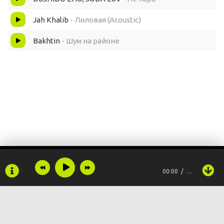
Jah Khalib
- Лиловая (Acoustic)
Bakhtin
- Шум на районе
00:00
…