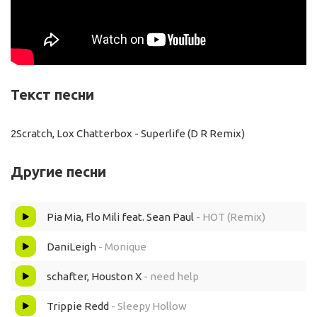
Текст песни
2Scratch, Lox Chatterbox - Superlife (D R Remix)
Другие песни
Pia Mia, Flo Mili feat. Sean Paul
- HOT (Remix)
DaniLeigh
- Monique
schafter, Houston X
- need help
Trippie Redd
- Sleepy Hollow