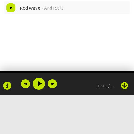
Rod Wave
- And I Still
00:00
…