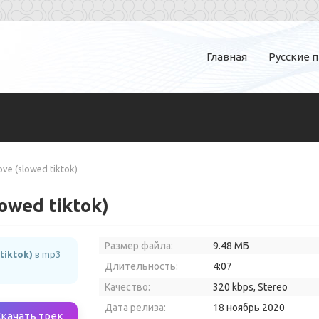
Главная
Русские 
ove (slowed tiktok)
lowed tiktok)
Размер файла:
9.48 МБ
tiktok)
в mp3
Длительность:
4:07
Качество:
320 kbps, Stereo
Дата релиза:
18 ноябрь 2020
Скачать трек