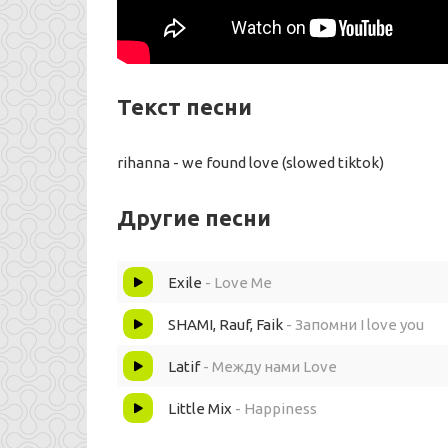
Текст песни
rihanna - we found love (slowed tiktok)
Другие песни
Exile
- Love Me
SHAMI, Rauf, Faik
- Запомни I love you
Latif
- Между нами Love
Little Mix
- Happiness