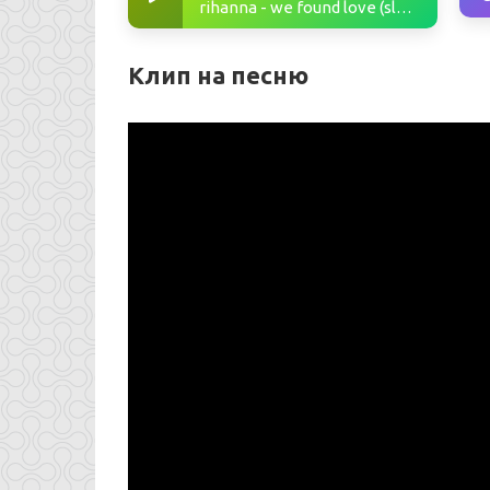
rihanna - we found love (slowed tiktok)
Клип на песню