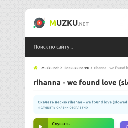
M
UZKU
.NET
Muzku.net
Новинки песен
rihanna - we found l
rihanna - we found love (s
Скачать песню rihanna - we found love (slowed 
и слушать онлайн бесплатно
Слушать