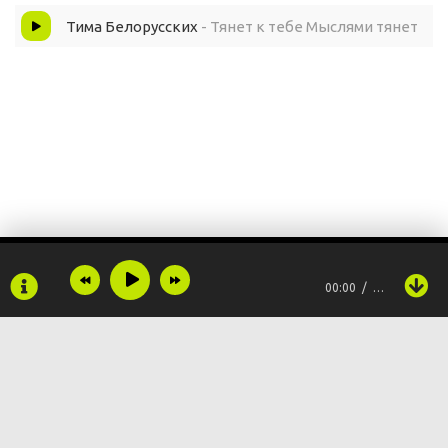
Тима Белорусских
- Тянет к тебе Мыслями тянет
00:00
…