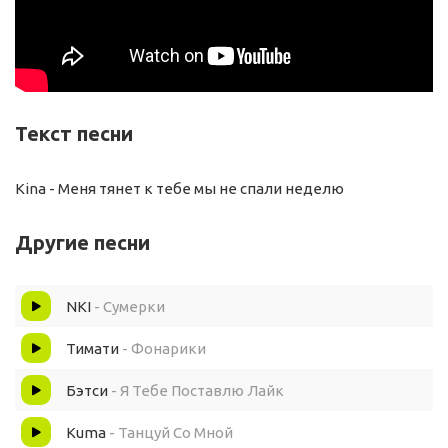
Текст песни
Kina - Меня тянет к тебе мы не спали неделю
Другие песни
NKI
- Сумерки
Тимати
- Фонарики
Бэтси
- Я Тебе Поставлю Лайк
Kuma
- Танцуй Со Мной